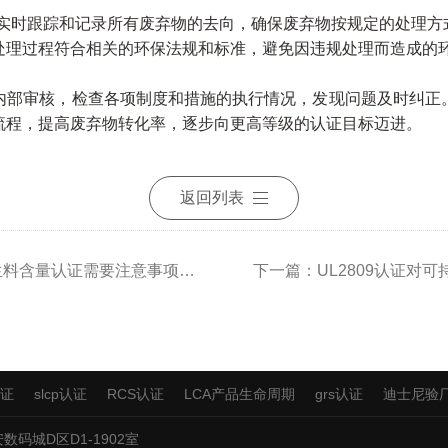
实时跟踪和记录所有废弃物的去向，确保废弃物按规定的处理方
理过程符合相关的环保法规和标准，避免因违规处理而造成的
部审核，检查各项制度和措施的执行情况，发现问题及时纠正
流程，提高废弃物转化率，逐步向更高等级的认证目标迈进。
返回列表
上一篇：建筑材料申请UL2809再生料含量认证需要注意事项标准
下一篇：UL2809认证​
认证
slcp认证
RCS认证
LCA产品生命周期
grs认证
迪士尼验
数码城D区D1-1902室