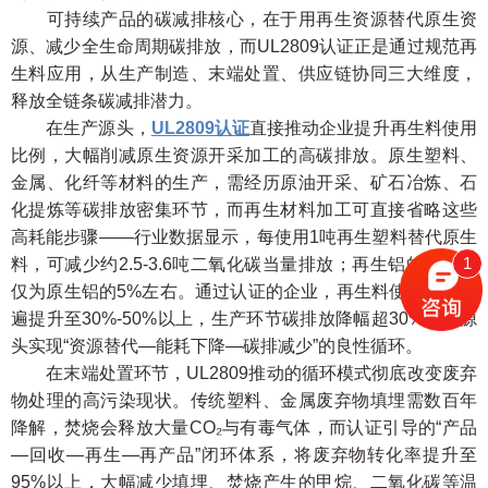
可持续产品的碳减排核心，在于用再生资源替代原生资
源、减少全生命周期碳排放，而UL2809认证正是通过规范再
生料应用，从生产制造、末端处置、供应链协同三大维度，
释放全链条碳减排潜力。
在生产源头，
UL2809认证
直接推动企业提升再生料使用
比例，大幅削减原生资源开采加工的高碳排放。原生塑料、
金属、化纤等材料的生产，需经历原油开采、矿石冶炼、石
化提炼等碳排放密集环节，而再生材料加工可直接省略这些
高耗能步骤——行业数据显示，每使用1吨再生塑料替代原生
1
料，可减少约2.5-3.6吨二氧化碳当量排放；再生铝的碳排放
仅为原生铝的5%左右。通过认证的企业，再生料使用比例普
遍提升至30%-50%以上，生产环节碳排放降幅超30%，从源
头实现“资源替代—能耗下降—碳排减少”的良性循环。
在末端处置环节，UL2809推动的循环模式彻底改变废弃
物处理的高污染现状。传统塑料、金属废弃物填埋需数百年
降解，焚烧会释放大量CO₂与有毒气体，而认证引导的“产品
—回收—再生—再产品”闭环体系，将废弃物转化率提升至
95%以上，大幅减少填埋、焚烧产生的甲烷、二氧化碳等温