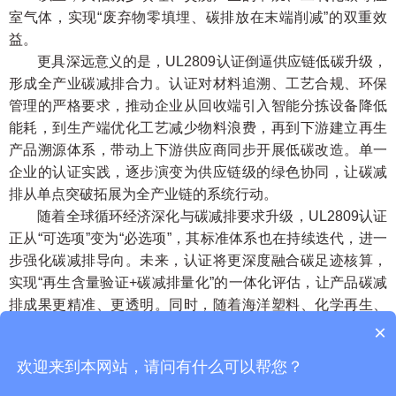
室气体，实现“废弃物零填埋、碳排放在末端削减”的双重效
益。
更具深远意义的是，UL2809认证倒逼供应链低碳升级，
形成全产业碳减排合力。认证对材料追溯、工艺合规、环保
管理的严格要求，推动企业从回收端引入智能分拣设备降低
能耗，到生产端优化工艺减少物料浪费，再到下游建立再生
产品溯源体系，带动上下游供应商同步开展低碳改造。单一
企业的认证实践，逐步演变为供应链级的绿色协同，让碳减
排从单点突破拓展为全产业链的系统行动。
随着全球循环经济深化与碳减排要求升级，UL2809认证
正从“可选项”变为“必选项”，其标准体系也在持续迭代，进一
步强化碳减排导向。未来，认证将更深度融合碳足迹核算，
实现“再生含量验证+碳减排量化”的一体化评估，让产品碳减
排成果更精准、更透明。同时，随着海洋塑料、化学再生、
生物基再生等新型再生材料的发展，UL2809将不断拓展认证
×
边界，为更多创新型可持续产品提供权威背书。
欢迎来到本网站，请问有什么可以帮您？