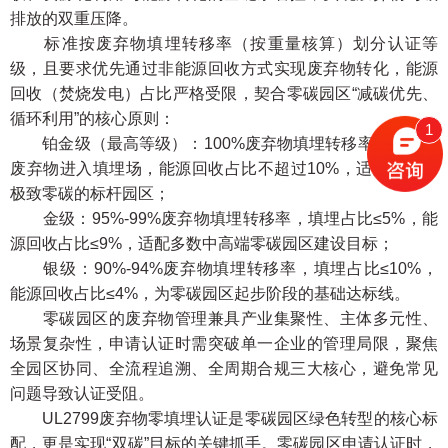
排放的双重压降。
标准按废弃物填埋转移率（按重量核算）划分认证等
级，且要求优先通过非能源回收方式实现废弃物转化，能源
回收（焚烧发电）占比严格受限，契合零碳园区“减碳优先、
循环利用”的核心原则：
1
铂金级（最高等级）：100%废弃物填埋转移率，无任何
废弃物进入填埋场，能源回收占比不超过10%，适用于追求
极致零碳的标杆园区；
金级：95%-99%废弃物填埋转移率，填埋占比≤5%，能
源回收占比≤9%，适配多数中高端零碳园区建设目标；
银级：90%-94%废弃物填埋转移率，填埋占比≤10%，
能源回收占比≤4%，为零碳园区起步阶段的基础达标线。
零碳园区的废弃物管理兼具产业集聚性、主体多元性、
场景复杂性，申请认证时需突破单一企业的管理局限，聚焦
全园区协同、全流程追溯、全周期合规三大核心，避免常见
问题导致认证受阻。
UL2799废弃物零填埋认证是零碳园区绿色转型的核心标
配，更是实现“双碳”目标的关键抓手。零碳园区申请认证时，