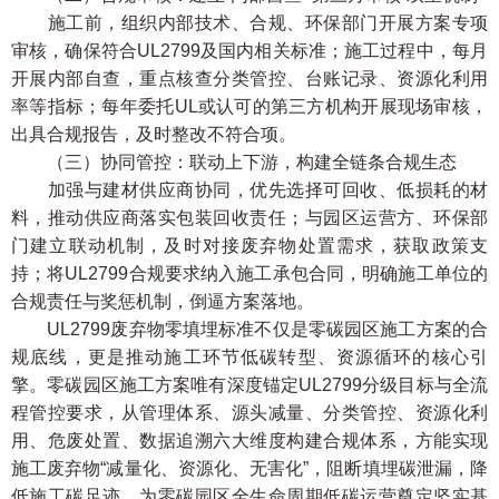
施工前，组织内部技术、合规、环保部门开展方案专项
审核，确保符合UL2799及国内相关标准；施工过程中，每月
开展内部自查，重点核查分类管控、台账记录、资源化利用
率等指标；每年委托UL或认可的第三方机构开展现场审核，
出具合规报告，及时整改不符合项。
（三）协同管控：联动上下游，构建全链条合规生态
加强与建材供应商协同，优先选择可回收、低损耗的材
料，推动供应商落实包装回收责任；与园区运营方、环保部
门建立联动机制，及时对接废弃物处置需求，获取政策支
持；将UL2799合规要求纳入施工承包合同，明确施工单位的
合规责任与奖惩机制，倒逼方案落地。
UL2799废弃物零填埋标准不仅是零碳园区施工方案的合
规底线，更是推动施工环节低碳转型、资源循环的核心引
擎。零碳园区施工方案唯有深度锚定UL2799分级目标与全流
程管控要求，从管理体系、源头减量、分类管控、资源化利
用、危废处置、数据追溯六大维度构建合规体系，方能实现
施工废弃物“减量化、资源化、无害化”，阻断填埋碳泄漏，降
低施工碳足迹，为零碳园区全生命周期低碳运营奠定坚实基