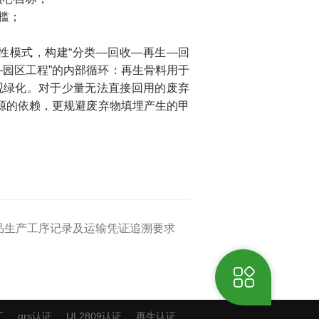
槛；
性模式，构建“分类—回收—再生—回
—园区工程”的内部循环：再生骨料用于
观绿化。对于少量无法直接回用的废弃
源的依赖，更规避废弃物填埋产生的甲
制品生产工序记录及运输凭证追溯要求
厂
grs认证
UL2809认证
再生认证