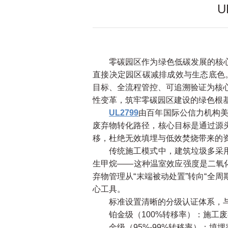
零碳园区作为绿色低碳发展的核心载
直接决定园区碳减排成效与生态底色。
目标、全流程管控、可追溯验证为核心
性变革，筑牢零碳园区建设的绿色根
UL2799
由百年国际公信力机构美
废弃物转化路径，核心目标是通过源
移，杜绝无效填埋与低效焚烧带来的
传统施工模式中，建筑垃圾多采用混
生甲烷——这种温室效应强度是二氧化
弃物管理从“末端被动处置”转向“全
心工具。
标准设置清晰的分级认证体系，与
铂金级（100%转移率）：施工废弃
金级（95%-99%转移率）：填埋率