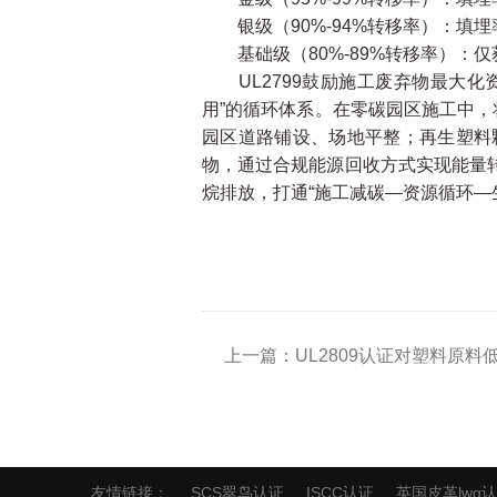
银级（90%-94%转移率）：填埋率
基础级（80%-89%转移率）：仅
UL2799鼓励施工废弃物最大化
用”的循环体系。在零碳园区施工中，
园区道路铺设、场地平整；再生塑料
物，通过合规能源回收方式实现能量
烷排放，打通“施工减碳—资源循环—
上一篇：UL2809认证对塑料原
友情链接：
SCS翠鸟认证
ISCC认证
英国皮革lwg