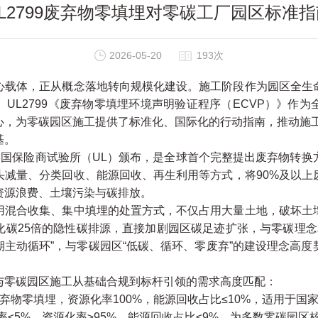
UL2799废弃物零填埋对零碳工厂园区标准指
2026-05-20
193次
体，正从概念落地转向规模化建设。施工阶段作为园区全生
UL2799《废弃物零填埋环境声明验证程序（ECVP）》作
，为零碳园区施工提供了标准化、国际化的行动指南，推动施工环
基。
国保险商试验所（UL）颁布，是全球首个完整提出废弃物转换
头减量、分类回收、能源回收、再生利用等方式，将90%及以上
资源浪费、土壤污染与碳排放。
合收集、集中填埋的处置方式，不仅占用大量土地，破坏土
碳25倍的隐性碳排源，直接加剧园区碳足迹扩张，与零碳理念相
周期主动循环”，与零碳园区“低碳、循环、零废弃”的建设理念高
零碳园区施工从基础合规到标杆引领的需求高度匹配：
物零填埋，资源化率100%，能源回收占比≤10%，适用于国
≤5%，资源化率≥95%，能源回收占比≤9%，为多数零碳园区