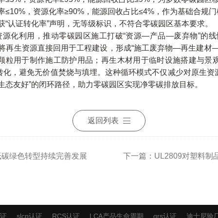
≤10%，资源化率≥90%，能源回收占比≤4%，作为基础合规门
获“认证转化率”声明，无等级标识，不符合零碳园区基本要求。
资源化利用，推动零碳园区施工打破“资源—产品—废弃物”的线
将再生资源直接回用于工程建设，形成“施工废弃物—再生建材
颗粒用于制作施工防护用品；再生木材用于临时设施搭建与景
转化，避免无价值焚烧与填埋。这种循环模式不仅减少对原生资
生态友好”的闭环路径，助力零碳园区实现净零碳排放目标。
返回列表
料低碳绿色转型持续完善发展
下一篇：UL2809对塑料
认证
slcp认证
RCS认证
LCA产品生命周期
grs认证
迪士尼验