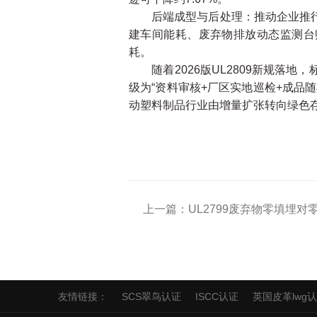
后端成型与后处理：推动企业推行产
建车间能耗、废弃物排放动态监测台
耗。
随着2026版UL2809新规落地
级为“资料审核+厂区实地巡检+成品
动塑料制品行业由增量扩张转向绿色
上一篇：UL2799废弃物零填埋
友情链接：
SCS翠鸟认证
ISCC认证
英国皮革lwg