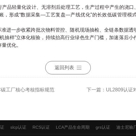
品轻量化设计、无溶剂后处理工艺，生产过程中产生的浇口
账，形成“数据采集—工艺复盘—产线优化”的长效低碳管理模
，标准进一步收紧跨批次物料管控、随机现场抽检、全链条数据
随机抽样”立体化核验，持续抬高行业绿色生产门槛，加速落后
存量优化。
返回列表
对零碳工厂核心考核指标规范
下一篇：UL2809认
认证
slcp认证
RCS认证
LCA产品生命周期
grs认证
迪士尼验