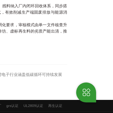
、残料纳入厂内闭环回收体系，同步搭
式，有效削减生产端固废排放与能源消
透明化要求，审核模式由单一文件核查升
小作坊、虚标再生料的劣质产能出清，推
证对电子行业涵盖低碳循环可持续发展
厂
grs认证
UL2809认证
再生认证