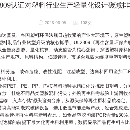
2809认证对塑料行业生产轻量化设计碳减
2026-06-05
108次
普及、各国塑料环保法规日趋收紧的产业大环境下，原生塑
料制品行业转型升级的核心抓手。UL2809《再生含量环保声
以全链路溯源、量化核算、动态监管为核心逻辑，穿透塑料原料
，从生产规范、原料结构、低碳管控、市场合规四大维度重塑塑料
塑料分选、破碎造粒、改性混配、注塑成型、边角料回用全加工
循环利用。
PET、PE、PP、PVC等树脂种类精细化分拣废旧塑料，分
存放，杜绝不同品类塑胶混料污染；外购再生料需核验上游回收
运输—入库存储”源头追溯台账，从源头保障再生原料品质稳定。
高能耗老式破碎设备，选用低温节能造粒产线，经合规改造
准管控再生料与新料配比，如食品塑胶包装PCR含量≥30%
能达标的前提下最大化再生料利用率，数据显示产品再生料占比