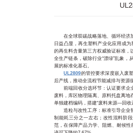
UL
在全球双碳战略落地、循环经济加速
日益凸显，再生塑料产业化应用成为塑
的再生料含量第三方权威验证标准，
全生产链条，破除行业“漂绿”乱象
展的标准化基石。
UL2809
的管控要求深度嵌入废
后产线，推动全流程节能减排与资源
前端回收分选环节：认证要求企业按
废料，库区物理隔离、原料托盘离地
单独建档编码，搭建“废料来源—回收
造粒与改性工序：标准引导企业替换
制能耗三分之一左右；改性混料阶段精
范，在保障产品力学、阻燃、耐候性
迹可下降约7.67%。