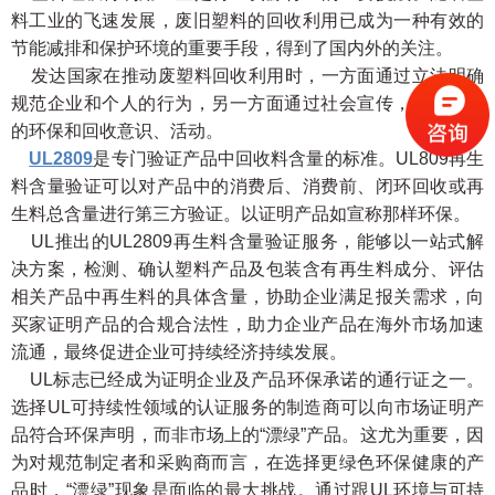
料工业的飞速发展，废旧塑料的回收利用已成为一种有效的
节能减排和保护环境的重要手段，得到了国内外的关注。
发达国家在推动废塑料回收利用时，一方面通过立法明确
规范企业和个人的行为，另一方面通过社会宣传，提高公众
的环保和回收意识、活动。
UL2809
是专门验证产品中回收料含量的标准。UL809再生
料含量验证可以对产品中的消费后、消费前、闭环回收或再
生料总含量进行第三方验证。以证明产品如宣称那样环保。
UL推出的UL2809再生料含量验证服务，能够以一站式解
决方案，检测、确认塑料产品及包装含有再生料成分、评估
相关产品中再生料的具体含量，协助企业满足报关需求，向
买家证明产品的合规合法性，助力企业产品在海外市场加速
流通，最终促进企业可持续经济持续发展。
UL标志已经成为证明企业及产品环保承诺的通行证之一。
选择UL可持续性领域的认证服务的制造商可以向市场证明产
品符合环保声明，而非市场上的“漂绿”产品。这尤为重要，因
为对规范制定者和采购商而言，在选择更绿色环保健康的产
品时，“漂绿”现象是面临的最大挑战。通过跟UL环境与可持