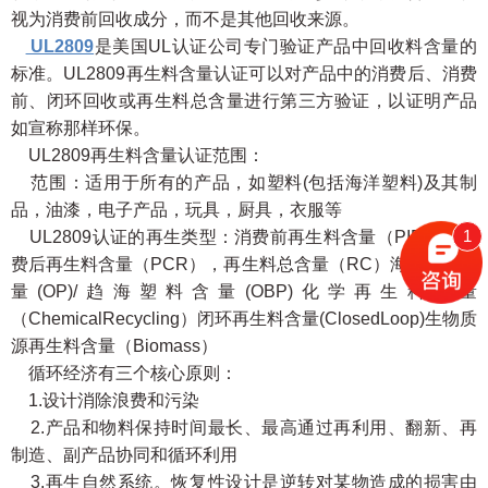
视为消费前回收成分，而不是其他回收来源。
UL2809
是美国UL认证公司专门验证产品中回收料含量的
标准。UL2809再生料含量认证可以对产品中的消费后、消费
前、闭环回收或再生料总含量进行第三方验证，以证明产品
如宣称那样环保。
UL2809再生料含量认证范围：
范围：适用于所有的产品，如塑料(包括海洋塑料)及其制
品，油漆，电子产品，玩具，厨具，衣服等
1
UL2809认证的再生类型：消费前再生料含量（PIR），消
费后再生料含量（PCR），再生料总含量（RC）海洋塑料含
量(OP)/趋海塑料含量(OBP)化学再生料含量
（ChemicalRecycling）闭环再生料含量(ClosedLoop)生物质
源再生料含量（Biomass）
循环经济有三个核心原则：
1.设计消除浪费和污染
2.产品和物料保持时间最长、最高通过再利用、翻新、再
制造、副产品协同和循环利用
3.再生自然系统。恢复性设计是逆转对某物造成的损害由