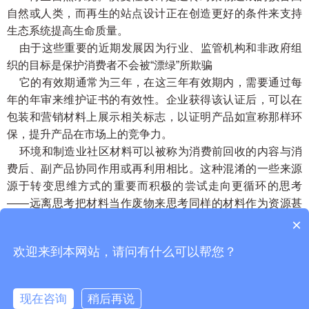
自然或人类，而再生的站点设计正在创造更好的条件来支持
生态系统提高生命质量。
由于这些重要的近期发展因为行业、监管机构和非政府组
织的目标是保护消费者不会被“漂绿”所欺骗
它的有效期通常为三年，在这三年有效期内，需要通过每
年的年审来维护证书的有效性。企业获得该认证后，可以在
包装和营销材料上展示相关标志，以证明产品如宣称那样环
保，提升产品在市场上的竞争力。
环境和制造业社区材料可以被称为消费前回收的内容与消
费后、副产品协同作用或再利用相比。这种混淆的一些来源
源于转变思维方式的重要而积极的尝试走向更循环的思考
——远离思考把材料当作废物来思考同样的材料作为资源甚
至养分。
×
【
UL2809认证培训辅导
】【
UL2809认证机构
】
欢迎来到本网站，请问有什么可以帮您？
返回列表
现在咨询
稍后再说