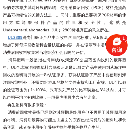
可持续性（Sustinability）对各种产业越来越重要，因为市场非常积
极的寻求减少其对环境的影响。使用消费后回收（PCR）材料是提高
产品可持续性的关键方法之一。同时，重要的是要确保PCR材料的使
用方式能够保持产品的质量和安全性。这就是
UnderwritersLaboratories（UL）2809标准真正的意义所在。
UL2809
是专门验证产品中回收料含量的标准，第5版UL2809标准
1
增加了海每洋回收塑料含量认证的内容，并在该章节中增加了消费前/
消费后回收料收集对当地经济社会影响的评估。
海洋塑料一般是指在海岸线(或河流)50公里范围内找到的废弃塑
料。UL全球海洋回收塑料含量验证则是UL针对产品中使用到从海洋中
回收的塑料而开展的一种认证服务。获得认证除了产品中要使用到海
洋回收塑料外，还需要经过UL严格的文件审核和工厂审核。UL可以做
的验证范围为(.1~100%。只有系列产品的比率误差在3%以内，才可
以声明平均含有的比率，一般是声明最少含有的比率。
再生塑料有很多来源：
消费前回收物是指已经到达其预期最终用户但不再用于其预期用途
的材料。消费后废弃物可能是由里面的东西已经消费后的塑料瓶和食
品容器，或者在使用多年后被扔掉的手机等物品产生的。